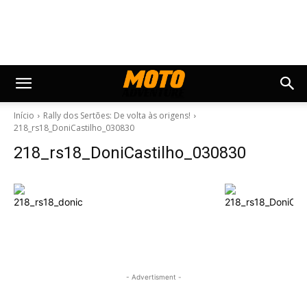
Início
Rally dos Sertões: De volta às origens!
218_rs18_DoniCastilho_030830
218_rs18_DoniCastilho_030830
- Advertisment -