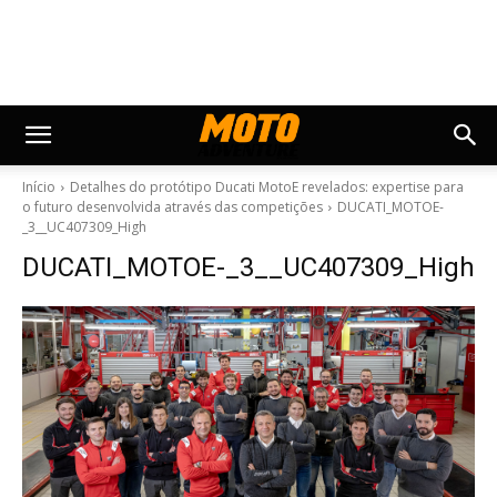
Início
Detalhes do protótipo Ducati MotoE revelados: expertise para
o futuro desenvolvida através das competições
DUCATI_MOTOE-
_3__UC407309_High
DUCATI_MOTOE-_3__UC407309_High