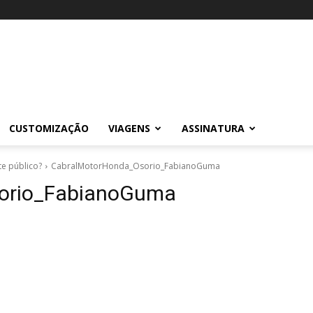
CUSTOMIZAÇÃO
VIAGENS
ASSINATURA
te público?
CabralMotorHonda_Osorio_FabianoGuma
orio_FabianoGuma