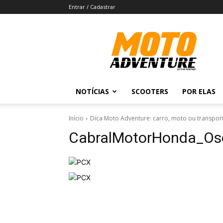
Entrar / Cadastrar
Revista
Moto
Adventure
NOTÍCIAS
SCOOTERS
POR ELAS
Início
Dica Moto Adventure: carro, moto ou transpor
CabralMotorHonda_Os