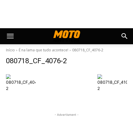
Início
É na lama que tudo acontece!
080718_CF_4076-2
080718_CF_4076-2
- Advertisment -