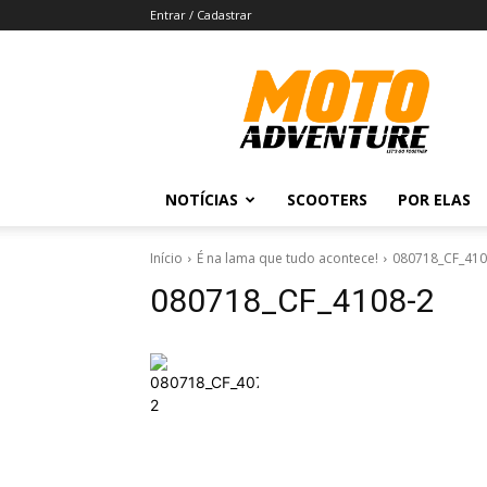
Entrar / Cadastrar
Revista
Moto
Adventure
NOTÍCIAS
SCOOTERS
POR ELAS
Início
É na lama que tudo acontece!
080718_CF_410
080718_CF_4108-2