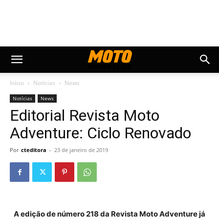
Início
Notícias
News
Notícias
News
Editorial Revista Moto
Adventure: Ciclo Renovado
Por
cteditora
-
23 de janeiro de 2019
A edição de número 218 da Revista Moto Adventure já