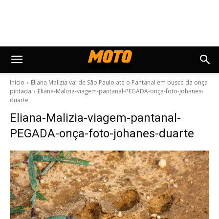
Início
Eliana Malizia vai de São Paulo até o Pantanal em busca da onça
pintada
Eliana-Malizia-viagem-pantanal-PEGADA-onça-foto-johanes-
duarte
Eliana-Malizia-viagem-pantanal-
PEGADA-onça-foto-johanes-duarte