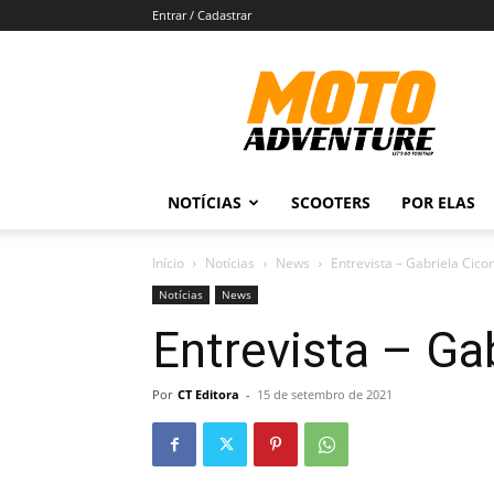
Entrar / Cadastrar
Revista
Moto
Adventure
NOTÍCIAS
SCOOTERS
POR ELAS
Início
Notícias
News
Entrevista – Gabriela Cico
Notícias
News
Entrevista – Ga
Por
CT Editora
-
15 de setembro de 2021