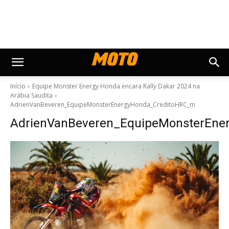
Início
Equipe Monster Energy Honda encara Rally Dakar 2024 na
Arábia Saudita
AdrienVanBeveren_EquipeMonsterEnergyHonda_CreditoHRC_m
AdrienVanBeveren_EquipeMonsterEne