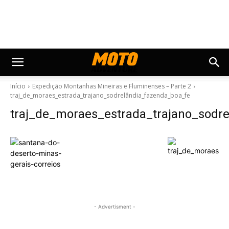
Início
Expedição Montanhas Mineiras e Fluminenses – Parte 2
traj_de_moraes_estrada_trajano_sodrelândia_fazenda_boa_fe
traj_de_moraes_estrada_trajano_sodr
- Advertisment -