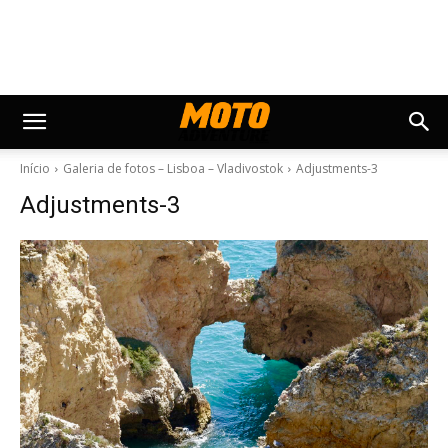
Início
Galeria de fotos – Lisboa – Vladivostok
Adjustments-3
Adjustments-3