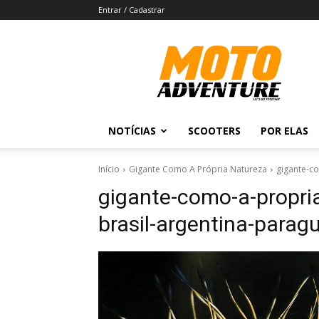
Entrar / Cadastrar
Revista
Moto
Adventure
NOTÍCIAS
SCOOTERS
POR ELAS
Início
Gigante Como A Própria Natureza
gigante-co
gigante-como-a-propria
brasil-argentina-parag