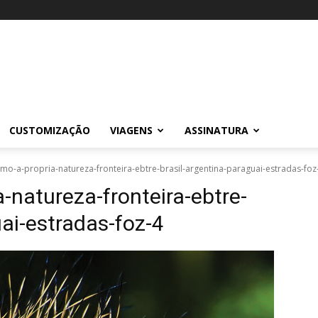
CUSTOMIZAÇÃO
VIAGENS
ASSINATURA
mo-a-propria-natureza-fronteira-ebtre-brasil-argentina-paraguai-estradas-foz
-natureza-fronteira-ebtre-
uai-estradas-foz-4