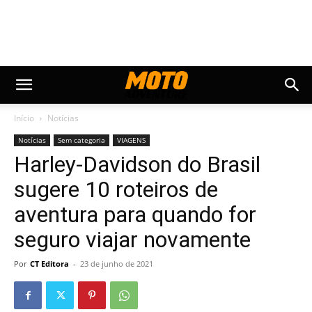
Início
Notícias
Notícias
Sem categoria
VIAGENS
Harley-Davidson do Brasil
sugere 10 roteiros de
aventura para quando for
seguro viajar novamente
Por
CT Editora
-
23 de junho de 2021