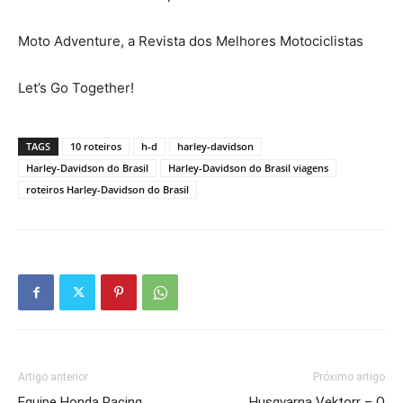
Moto Adventure, a Revista dos Melhores Motociclistas
Let’s Go Together!
TAGS
10 roteiros
h-d
harley-davidson
Harley-Davidson do Brasil
Harley-Davidson do Brasil viagens
roteiros Harley-Davidson do Brasil
Artigo anterior
Próximo artigo
Equipe Honda Racing
Husqvarna Vektorr – O