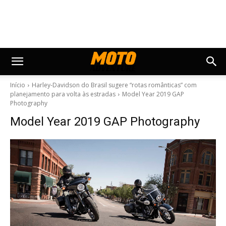
Início
Harley-Davidson do Brasil sugere “rotas românticas” com
planejamento para volta às estradas
Model Year 2019 GAP
Photography
Model Year 2019 GAP Photography