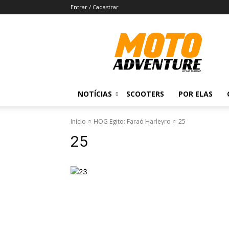
Entrar / Cadastrar
Revista
Moto
Adventure
NOTÍCIAS
SCOOTERS
POR ELAS
Início
HOG Egito: Faraó Harleyro
25
25