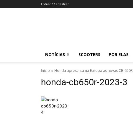
Entrar / Cadastrar
Revista
Moto
Adventure
NOTÍCIAS
SCOOTERS
POR ELAS
Início
Honda apresenta na Europa as novas CB 650R
honda-cb650r-2023-3