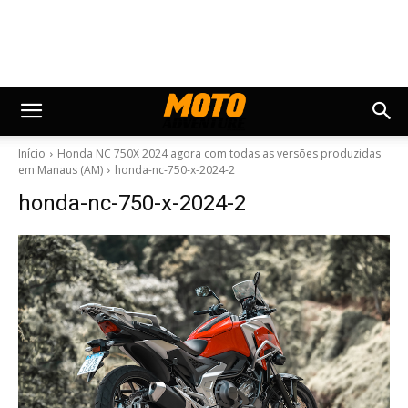
Início
Honda NC 750X 2024 agora com todas as versões produzidas
em Manaus (AM)
honda-nc-750-x-2024-2
honda-nc-750-x-2024-2