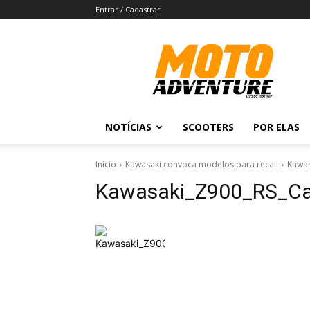
Entrar / Cadastrar
Revista
Moto
Adventure
NOTÍCIAS
SCOOTERS
POR ELAS
Início
Kawasaki convoca modelos para recall
Kawas
Kawasaki_Z900_RS_Ca