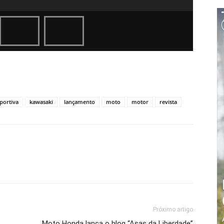
portiva
kawasaki
lançamento
moto
motor
revista
Próximo artigo
Moto Honda lança o blog “Asas da Liberdade”