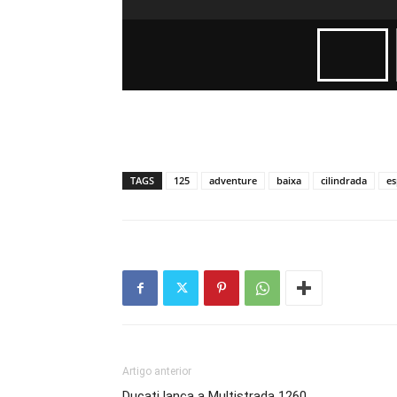
TAGS
125
adventure
baixa
cilindrada
es
Artigo anterior
Ducati lança a Multistrada 1260