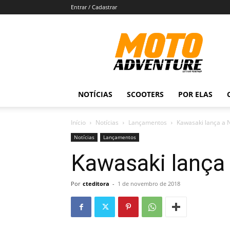
Entrar / Cadastrar
Revista
Moto
Adventure
NOTÍCIAS
SCOOTERS
POR ELAS
Início
Notícias
Lançamentos
Kawasaki lança a 
Notícias
Lançamentos
Kawasaki lança 
Por
cteditora
-
1 de novembro de 2018