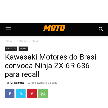
Início
Notícias
News
Notícias
News
Kawasaki Motores do Brasil
convoca Ninja ZX-6R 636
para recall
Por
CT Editora
-
23 de setembro de 2020