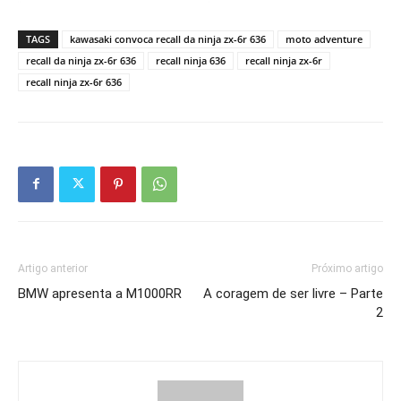
TAGS
kawasaki convoca recall da ninja zx-6r 636
moto adventure
recall da ninja zx-6r 636
recall ninja 636
recall ninja zx-6r
recall ninja zx-6r 636
Artigo anterior
Próximo artigo
BMW apresenta a M1000RR
A coragem de ser livre – Parte
2