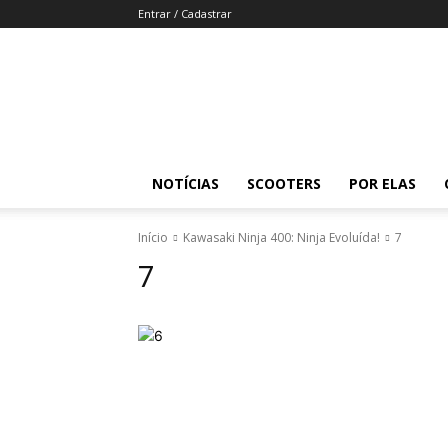
Entrar / Cadastrar
Revista
Moto
Adventure
NOTÍCIAS
SCOOTERS
POR ELAS
Início
Kawasaki Ninja 400: Ninja Evoluída!
7
7