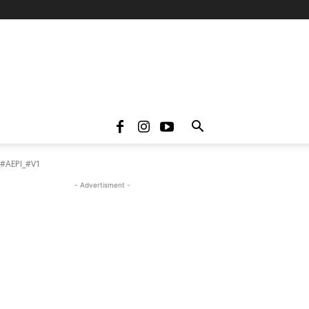
_#AEPI_#V1
- Advertisment -