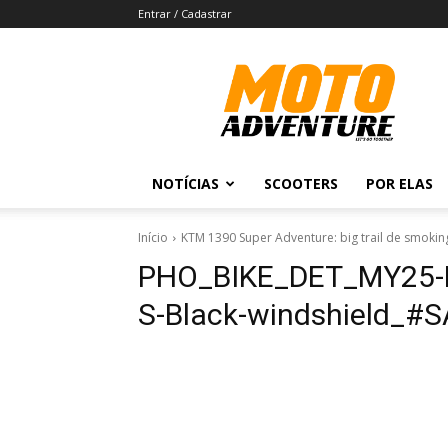
Entrar / Cadastrar
Revista
Moto
Adventure
NOTÍCIAS
SCOOTERS
POR ELAS
Início
KTM 1390 Super Adventure: big trail de smokin
PHO_BIKE_DET_MY25-K
S-Black-windshield_#