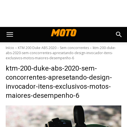
Início
KTM 200 Duke ABS 2020 – Sem concorrentes
ktm-200-duke-
abs-2020-sem-concorrentes-apresetando-design-invocador-itens-
exclusivos-motos-maiores-desempenho-6
ktm-200-duke-abs-2020-sem-
concorrentes-apresetando-design-
invocador-itens-exclusivos-motos-
maiores-desempenho-6