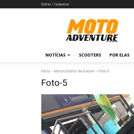
Entrar / Cadastrar
Revista
Moto
Adventure
NOTÍCIAS
SCOOTERS
POR ELAS
Início
Motociclismo de batom
Foto-5
Foto-5