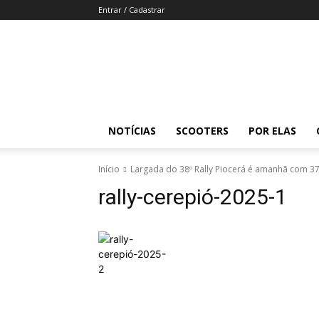
Entrar / Cadastrar
Revista
Moto
Adventure
NOTÍCIAS
SCOOTERS
POR ELAS
Início
Largada do 38º Rally Piocerá é amanhã com 3
rally-cerepió-2025-1