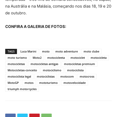
na Austrália e na Malásia, começando nos dias 18, 19 e 20
de outubro.
CONFIRA A GALERIA DE FOTOS:
TAGS
Luca Marini
moto
moto adventure
moto clube
moto turismo
Moto2
motocicleeta
motociclet
motocicleta
motocicletas
motocicletas antigas
motocicletas premium
Motocicletas-conceito
motociclismo
motociclista
motociclista legal
motociclistas
motocom
motocross
MotoGP
motos
mototurismo
motovelocidade
triumph motorcycles