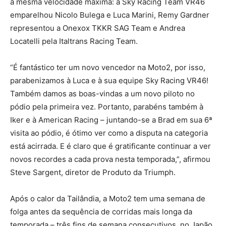
a mesma velocidade máxima: a Sky Racing Team VR46
emparelhou Nicolo Bulega e Luca Marini, Remy Gardner
representou a Onexox TKKR SAG Team e Andrea
Locatelli pela Italtrans Racing Team.
“É fantástico ter um novo vencedor na Moto2, por isso,
parabenizamos à Luca e à sua equipe Sky Racing VR46!
Também damos as boas-vindas a um novo piloto no
pódio pela primeira vez. Portanto, parabéns também à
Iker e à American Racing – juntando-se a Brad em sua 6ª
visita ao pódio, é ótimo ver como a disputa na categoria
está acirrada. E é claro que é gratificante continuar a ver
novos recordes a cada prova nesta temporada,”, afirmou
Steve Sargent, diretor de Produto da Triumph.
Após o calor da Tailândia, a Moto2 tem uma semana de
folga antes da sequência de corridas mais longa da
temporada – três fins de semana consecutivos, no Japão,