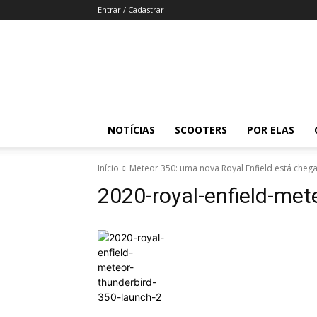
Entrar / Cadastrar
Revista
Moto
Adventure
NOTÍCIAS
SCOOTERS
POR ELAS
Início
Meteor 350: uma nova Royal Enfield está cheg
2020-royal-enfield-met