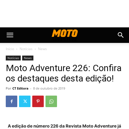
Início
Notícias
News
Notícias
News
Moto Adventure 226: Confira
os destaques desta edição!
Por
CT Editora
-
8 de outubro de 2019
A edição de número 226 da Revista Moto Adventure já