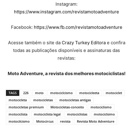
Instagram:
https://www.instagram.com/revistamotoadventure
Facebook:
https://www.fb.com/revistamotoadventure
Acesse também o site da
Crazy Turkey Editora
e confira
todas as publicações disponíveis e assinaturas das
revistas:
Moto Adventure, a revista dos melhores motociclistas!
TAGS
226
moto
motociclcismo
motocicleeta
motociclet
motocicleta
motocicletas
motocicletas antigas
motocicletas premium
Motocicletas-conceito
motociclismo
motociclista
motociclista legal
motociclistas
motociclsimo
motocilcismo
Motocircus
revista
Revista Moto Adventure