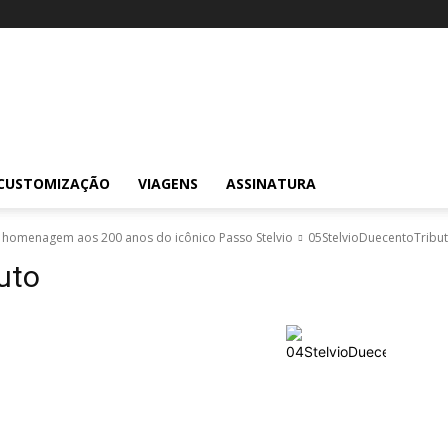
CUSTOMIZAÇÃO
VIAGENS
ASSINATURA
m homenagem aos 200 anos do icônico Passo Stelvio
05StelvioDuecentoTribu
uto