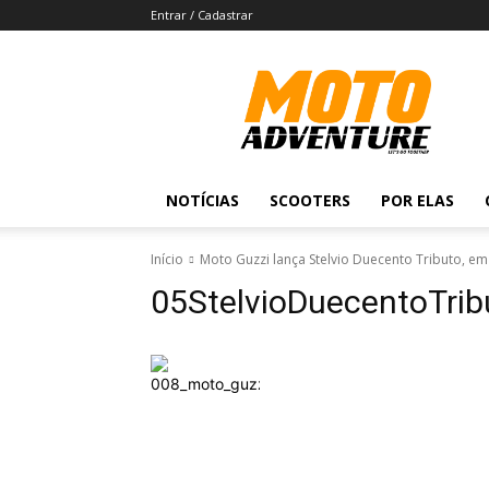
Entrar / Cadastrar
Revista
Moto
Adventure
NOTÍCIAS
SCOOTERS
POR ELAS
Início
Moto Guzzi lança Stelvio Duecento Tributo, e
05StelvioDuecentoTrib