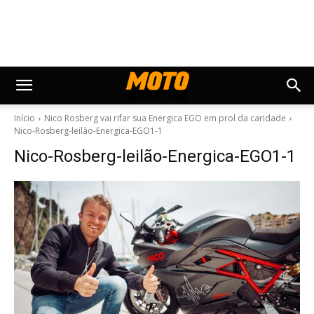
Início
Nico Rosberg vai rifar sua Energica EGO em prol da caridade
Nico-Rosberg-leilão-Energica-EGO1-1
Nico-Rosberg-leilão-Energica-EGO1-1