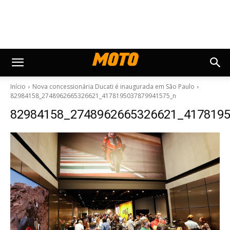
Início
Nova concessionária Ducati é inaugurada em São Paulo
82984158_2748962665326621_4178195037879941575_n
82984158_2748962665326621_417819