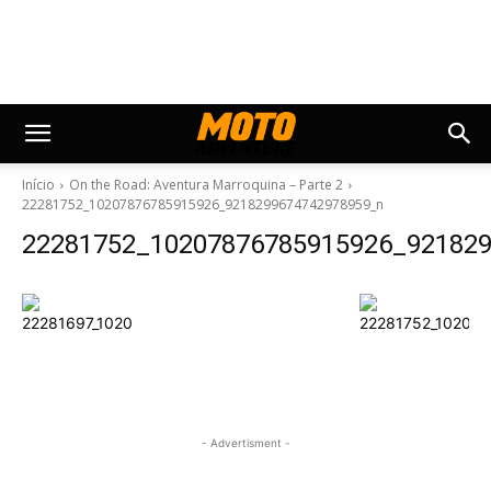
Início
On the Road: Aventura Marroquina – Parte 2
22281752_10207876785915926_9218299674742978959_n
22281752_10207876785915926_92182
- Advertisment -