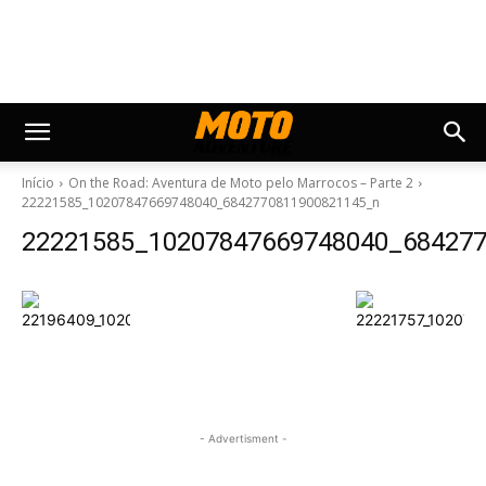
Início
On the Road: Aventura de Moto pelo Marrocos – Parte 2
22221585_10207847669748040_6842770811900821145_n
22221585_10207847669748040_68427
- Advertisment -