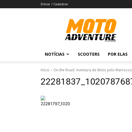
Entrar / Cadastrar
Revista
Moto
Adventure
NOTÍCIAS
SCOOTERS
POR ELAS
Início
On the Road: Aventura de Moto pelo Marrocos 
22281837_102078768