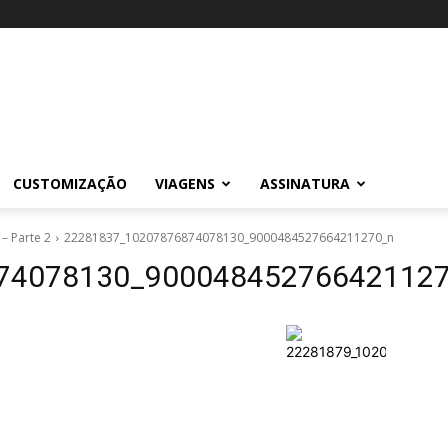
CUSTOMIZAÇÃO
VIAGENS
ASSINATURA
– Parte 2
22281837_10207876874078130_9000484527664211270_n
74078130_90004845276642112