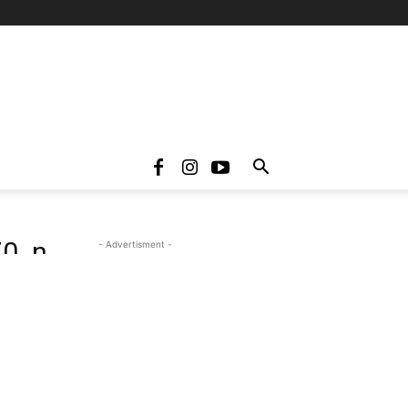
70_n
- Advertisment -