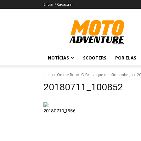
Entrar / Cadastrar
Revista
Moto
Adventure
NOTÍCIAS
SCOOTERS
POR ELAS
Início
On the Road: O Brasil que eu não conheço
2
20180711_100852