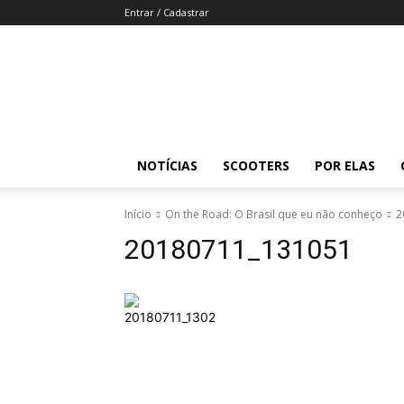
Entrar / Cadastrar
Revista
Moto
Adventure
NOTÍCIAS
SCOOTERS
POR ELAS
Início
On the Road: O Brasil que eu não conheço
2
20180711_131051