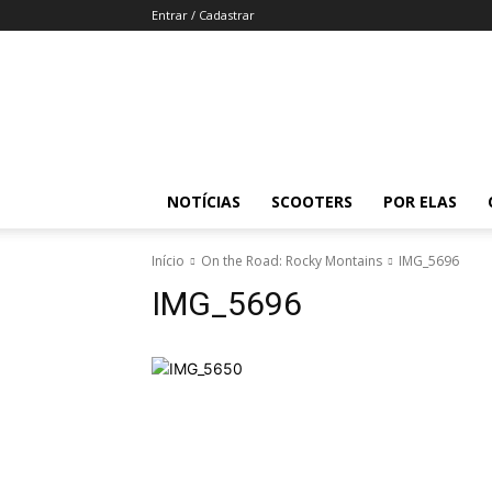
Entrar / Cadastrar
Revista
Moto
Adventure
NOTÍCIAS
SCOOTERS
POR ELAS
Início
On the Road: Rocky Montains
IMG_5696
IMG_5696