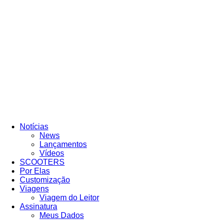
Revista
Entrar / Cadastrar
Moto
Adventure
Notícias
News
Lançamentos
Vídeos
SCOOTERS
Por Elas
Customização
Viagens
Viagem do Leitor
Assinatura
Meus Dados