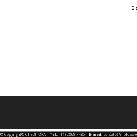
2 
© Copyright© CT EDITORA |
Tel.:
(11) 2068-7485 |
E-mail:
contato@motoadve