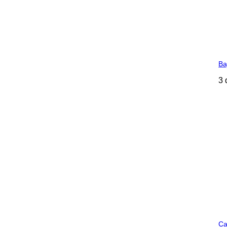
Ba
3 
Ca