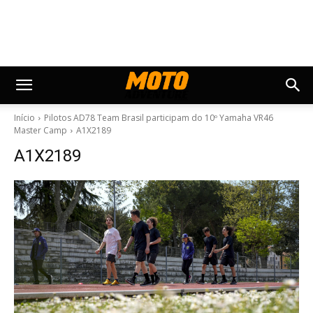
Início
Pilotos AD78 Team Brasil participam do 10º Yamaha VR46
Master Camp
A1X2189
A1X2189