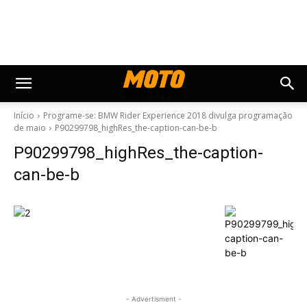
Início
Programe-se: BMW Rider Experience 2018 divulga programação
de maio
P90299798_highRes_the-caption-can-be-b
P90299798_highRes_the-caption-
can-be-b
- Advertisment -