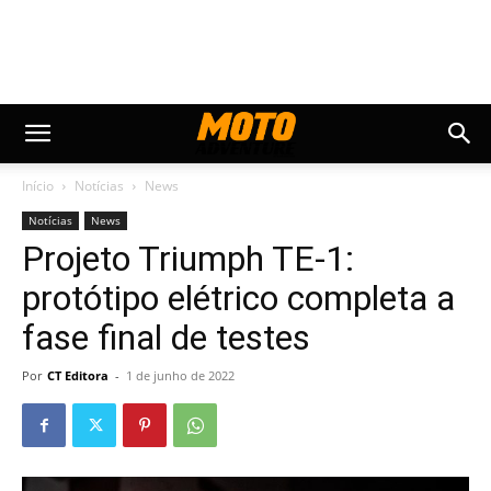
Início
Notícias
News
Notícias
News
Projeto Triumph TE-1:
protótipo elétrico completa a
fase final de testes
Por
CT Editora
-
1 de junho de 2022