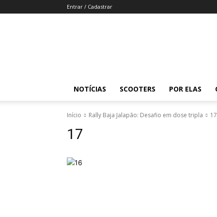
Entrar / Cadastrar
Revista
Moto
Adventure
NOTÍCIAS
SCOOTERS
POR ELAS
Início
Rally Baja Jalapão: Desafio em dose tripla
17
17