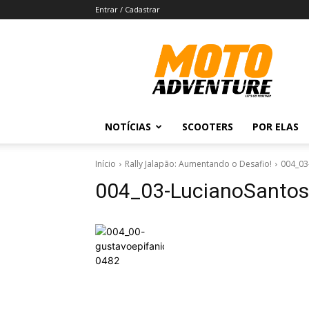
Entrar / Cadastrar
Revista
Moto
Adventure
NOTÍCIAS
SCOOTERS
POR ELAS
Início
Rally Jalapão: Aumentando o Desafio!
004_03
004_03-LucianoSanto