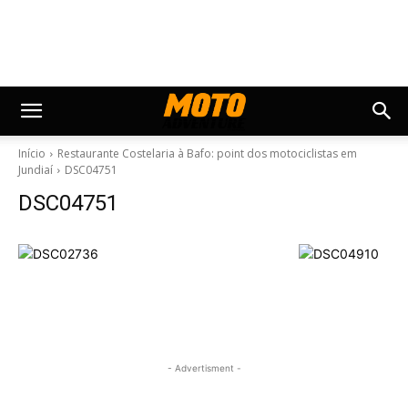
Início
Restaurante Costelaria à Bafo: point dos motociclistas em
Jundiaí
DSC04751
DSC04751
- Advertisment -