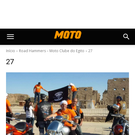
Início
Road Hammers – Moto Clube do Egito
27
27