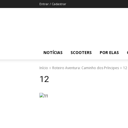
Entrar / Cadastrar
Revista
Moto
Adventure
NOTÍCIAS
SCOOTERS
POR ELAS
Início
Roteiro Aventura: Caminho dos Príncipes
12
12