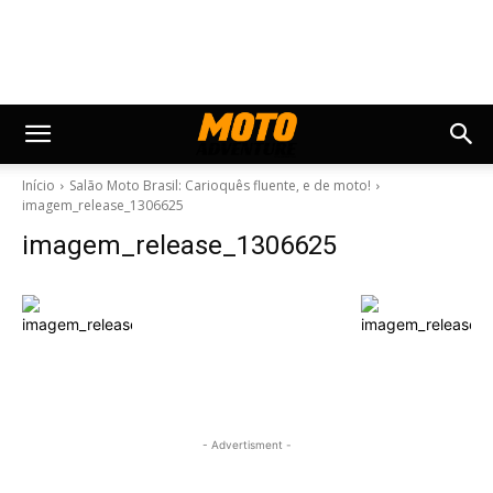
Início
Salão Moto Brasil: Carioquês fluente, e de moto!
imagem_release_1306625
imagem_release_1306625
- Advertisment -