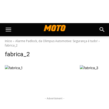
Início
Alarme Padlock, da Olimpus Automotive: Segurança é tudo!
fabrica_2
fabrica_2
- Advertisment -