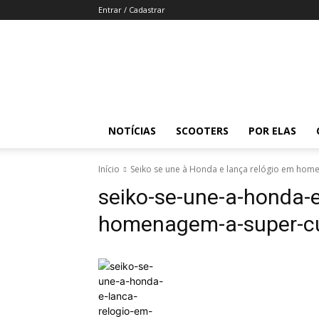
Entrar / Cadastrar
Revista
Moto
Adventure
NOTÍCIAS
SCOOTERS
POR ELAS
Início
Seiko se une à Honda e lança relógio em ho
seiko-se-une-a-honda-e
homenagem-a-super-c