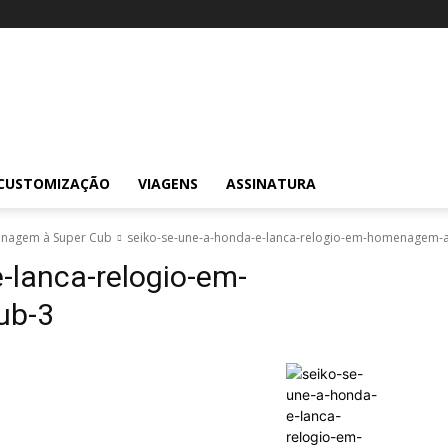
CUSTOMIZAÇÃO
VIAGENS
ASSINATURA
menagem à Super Cub
seiko-se-une-a-honda-e-lanca-relogio-em-homenagem-a
-lanca-relogio-em-
ub-3