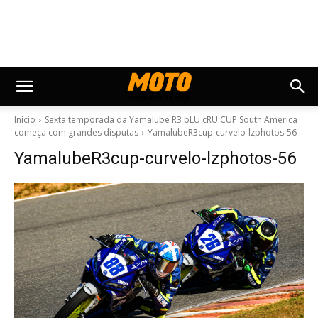
Início
Sexta temporada da Yamalube R3 bLU cRU CUP South America
começa com grandes disputas
YamalubeR3cup-curvelo-lzphotos-56
YamalubeR3cup-curvelo-lzphotos-56